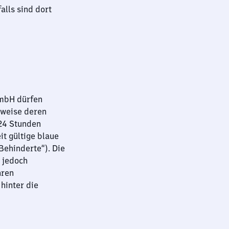
lls sind dort
GmbH dürfen
sweise deren
 24 Stunden
it gültige blaue
ehinderte“). Die
 jedoch
hren
hinter die