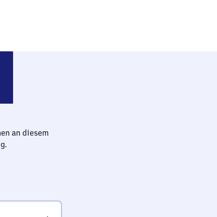
schofsheim
hen an diesem
g.