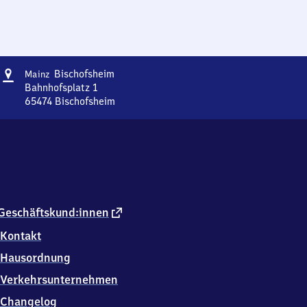
Adresse
Mainz-
Bischofsheim
Mainz
Bischofsheim
Bahnhofsplatz 1
65474
Bischofsheim
Mainz-
Bischofsheim,
Bahnhofsplatz
1,
6
5
4
7
externer
Geschäftskund:innen
4
Link
Kontakt
Bischofsheim
Hausordnung
Verkehrsunternehmen
Changelog