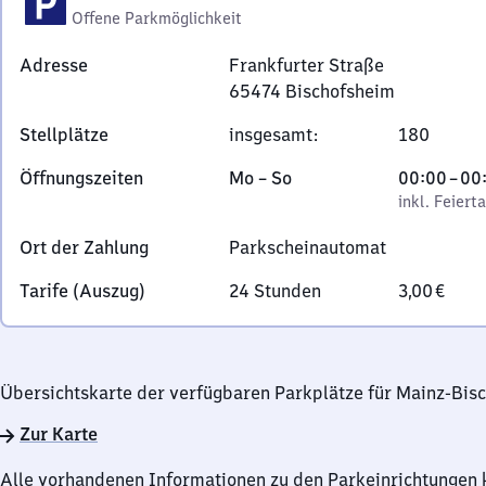
Offene Parkmöglichkeit
Adresse
Frankfurter Straße
65474
Bischofsheim
Frankfurter
Stellplätze
insgesamt
:
180
Straße,
6
Montag
,
Von
Öffnungszeiten
Mo
–
So
00:00
–
00
5
bis
inkl. Feiertage
0
inkl. Feiert
4
Sonntag
Uhr
7
Ort der Zahlung
Parkscheinautomat
bis
4
0
Tarife (Auszug)
24 Stunden
3,00 €
Bischofsheim
Uhr
Übersichtskarte der verfügbaren Parkplätze für Mainz-Bis
Zur Karte
Alle vorhandenen Informationen zu den Parkeinrichtungen 