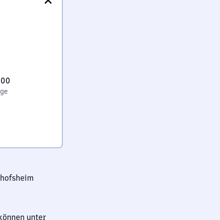
:00
age
chofsheim
können unter