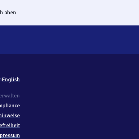
h oben
h
English
erwalten
mpliance
hinweise
efreiheit
pressum