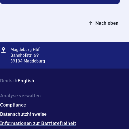
Nach oben
Adresse
Magdeburg
Magdeburg Hbf
Hauptbahnhof
Bahnhofstr. 69
39104
Magdeburg
Magdeburg
Hauptbahnhof,
Bahnhofstr.
Deutsch
English
69,
3
9
Analyse verwalten
1
Compliance
0
4
Datenschutzhinweise
Magdeburg
Informationen zur Barrierefreiheit