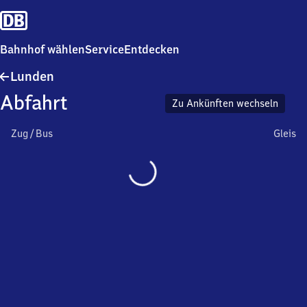
Bahnhof wählen
Service
Entdecken
Lunden
Lunden
Abfahrt
Zu Ankünften wechseln
Zug / Bus
Gleis
Wird
geladen…