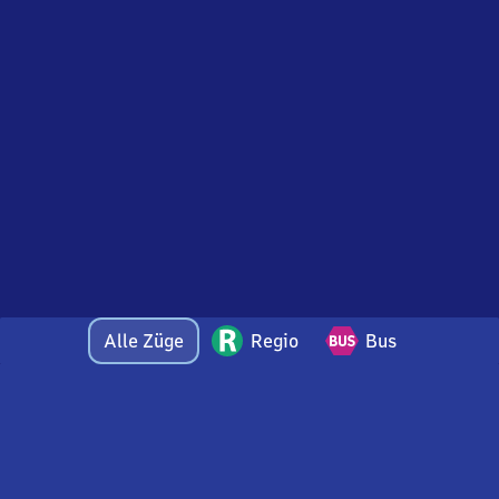
Alle Züge
Regio
Bus
Bei Fragen oder Feedback zu dieser Abfahrtstafel
wenden Sie sich gerne per E-Mail an