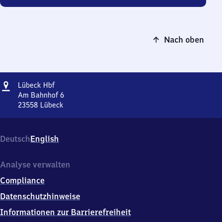
Nach oben
Adresse
Lübeck
Lübeck Hbf
Hauptbahnhof
Am Bahnhof 6
23558
Lübeck
Lübeck
Hauptbahnhof,
Am
Deutsch
English
Bahnhof
6,
2
Analyse verwalten
3
Compliance
5
5
Datenschutzhinweise
8
Informationen zur Barrierefreiheit
Lübeck