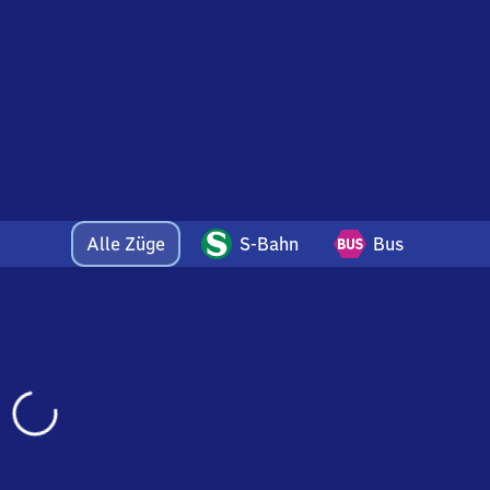
heim
Alle Züge
S-Bahn
Bus
Wird
geladen…