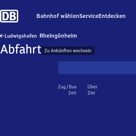
Bahnhof wählen
Service
Entdecken
Ludwigshafen-Rheingön
Rheingönheim
Ludwigshafen
Abfahrt
Zu Ankünften wechseln
Zug / Bus
Über
Zeit
Ziel