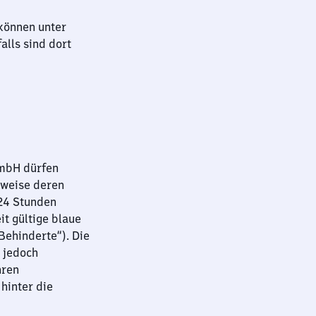
können unter
lls sind dort
GmbH dürfen
sweise deren
 24 Stunden
it gültige blaue
ehinderte“). Die
 jedoch
hren
hinter die