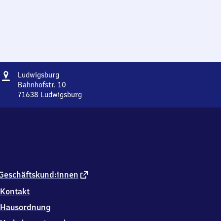
Adresse
Ludwigsburg
Ludwigsburg
Bahnhofstr. 10
71638
Ludwigsburg
Ludwigsburg,
Bahnhofstr.
10,
7
1
6
3
8
externer
Geschäftskund:innen
Ludwigsburg
Link
Kontakt
Hausordnung