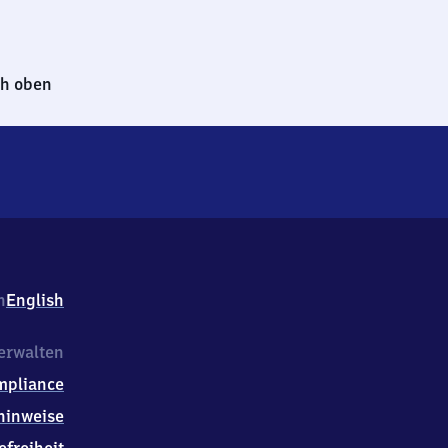
h oben
h
English
erwalten
mpliance
hinweise