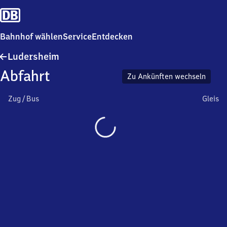
Bahnhof wählen
Service
Entdecken
Ludersheim
Ludersheim
Abfahrt
Zu Ankünften wechseln
Zug / Bus
Gleis
Wird
geladen…