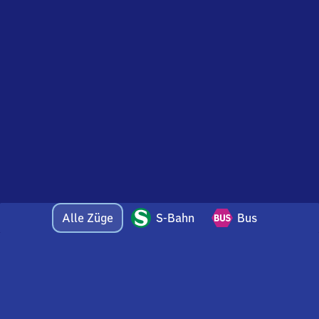
Alle Züge
S-Bahn
Bus
Bei Fragen oder Feedback zu dieser Abfahrtstafel
wenden Sie sich gerne per E-Mail an