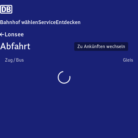
Bahnhof wählen
Service
Entdecken
Lonsee
Lonsee
Abfahrt
Zu Ankünften wechseln
Zug / Bus
Gleis
Wird
geladen…