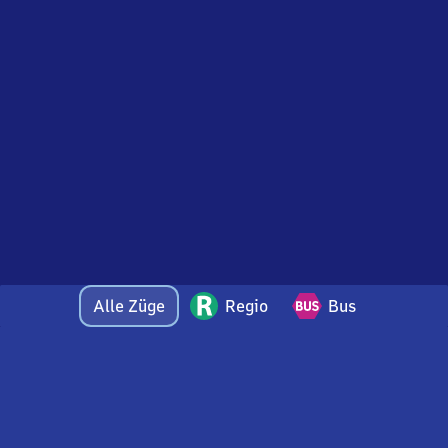
Alle Züge
Regio
Bus
Bei Fragen oder Feedback zu dieser Abfahrtstafel
wenden Sie sich gerne per E-Mail an