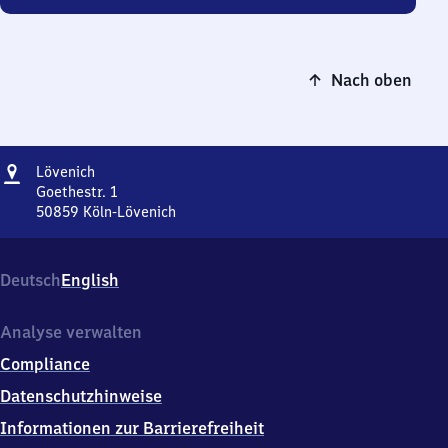
Nach oben
Adresse
Lövenich
Lövenich
Goethestr. 1
50859
Köln-Lövenich
Lövenich,
Goethestr.
1,
Deutsch
English
5
0
8
Analyse verwalten
5
Compliance
9
Köln-
Datenschutzhinweise
Lövenich
Informationen zur Barrierefreiheit