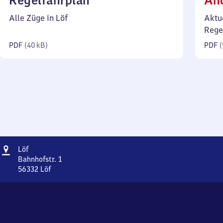
Regelfahrplan
Än
40
Alle Züge in Löf
Aktu
Kilobyte)
Rege
PDF
(
40 kB
)
PDF
(
Adresse
Löf
Löf
Bahnhofstr. 1
56332
Löf
Löf,
Bahnhofstr.
1,
5
6