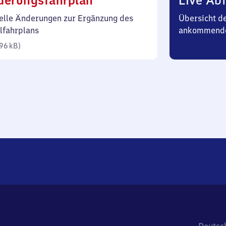
derungsfahrplan
Live Abf
96
elle Änderungen zur Ergänzung des
Übersicht d
Kilobyte)
lfahrplans
ankommend
96 kB
)