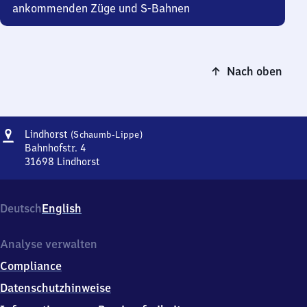
ankommenden Züge und S-Bahnen
Nach oben
Adresse
Lindhorst
Lindhorst
(Schaumb-Lippe)
(Schaumburg-
Bahnhofstr. 4
Lippe)
31698
Lindhorst
Lindhorst
(Schaumburg-
Lippe),
Deutsch
English
Bahnhofstr.
4,
3
Analyse verwalten
1
Compliance
6
9
Datenschutzhinweise
8