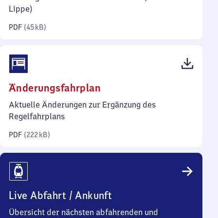
Kilobyte)
Lippe)
PDF
(
45 kB
)
(PDF,
Änderungsfahrplan
222
Aktuelle Änderungen zur Ergänzung des
Kilobyte)
Regelfahrplans
PDF
(
222 kB
)
Live Abfahrt / Ankunft
Übersicht der nächsten abfahrenden und