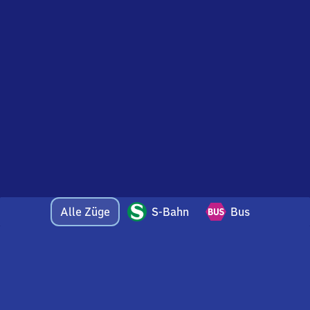
Alle Züge
S-Bahn
Bus
Bei Fragen oder Feedback zu dieser Abfahrtstafel
wenden Sie sich gerne per E-Mail an