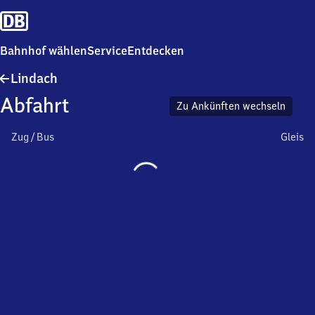
Bahnhof wählen
Service
Entdecken
Lindach
Lindach
Abfahrt
Zu Ankünften wechseln
Zug / Bus
Gleis
Wird
geladen…