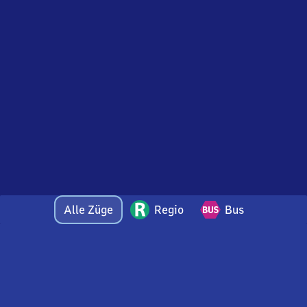
Alle Züge
Regio
Bus
Bei Fragen oder Feedback zu dieser Abfahrtstafel
wenden Sie sich gerne per E-Mail an