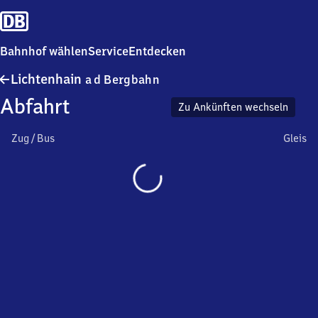
Bahnhof wählen
Service
Entdecken
Lichtenhain
Lichtenhain
a d Bergbahn
an
Abfahrt
der
Zu Ankünften wechseln
Bergbahn
Zug / Bus
Gleis
Wird
geladen…