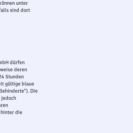
können unter
lls sind dort
GmbH dürfen
sweise deren
 24 Stunden
it gültige blaue
ehinderte“). Die
 jedoch
hren
hinter die