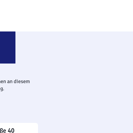
kusen-Küppersteg
hen an diesem
g.
aße 40