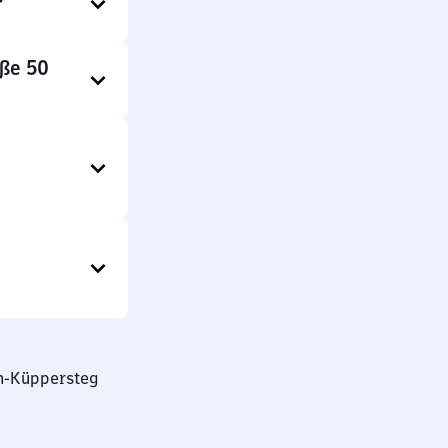
aße 50
en-Küppersteg