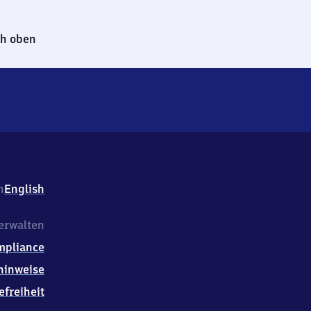
h oben
h
English
erwalten
mpliance
hinweise
efreiheit