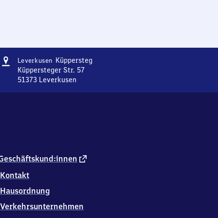
Adresse
Leverkusen-
Küppersteg
Leverkusen
Küppersteg
Küppersteger Str. 57
51373
Leverkusen
Leverkusen-
Küppersteg,
Küppersteger
Str.
57,
5
1
3
externer
Geschäftskund:innen
7
Link
Kontakt
3
Leverkusen
Hausordnung
Verkehrsunternehmen