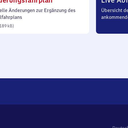
derungsfahrplan
Live Abf
189
elle Änderungen zur Ergänzung des
Übersicht d
Kilobyte)
lfahrplans
ankommend
189 kB
)