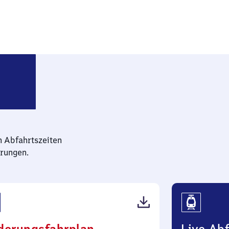
nnestadt-Grevenbrück
n Abfahrtszeiten
rungen.
(PDF,