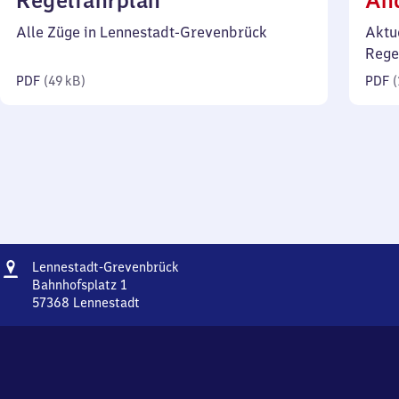
Regelfahrplan
Än
49
Alle Züge in Lennestadt-Grevenbrück
Aktu
Kilobyte)
Rege
PDF
(
49 kB
)
PDF
(
Adresse
Lennestadt-
Lennestadt-Grevenbrück
Grevenbrück
Bahnhofsplatz 1
57368
Lennestadt
Lennestadt-
Grevenbrück,
Bahnhofsplatz
1,
5