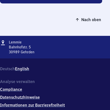
Nach oben
Adresse
Lemmie
Lemmie
Bahnhofstr. 5
30989
Gehrden
Lemmie,
Bahnhofstr.
5,
Deutsch
English
3
0
9
Analyse verwalten
8
Compliance
9
Gehrden
Datenschutzhinweise
Informationen zur Barrierefreiheit