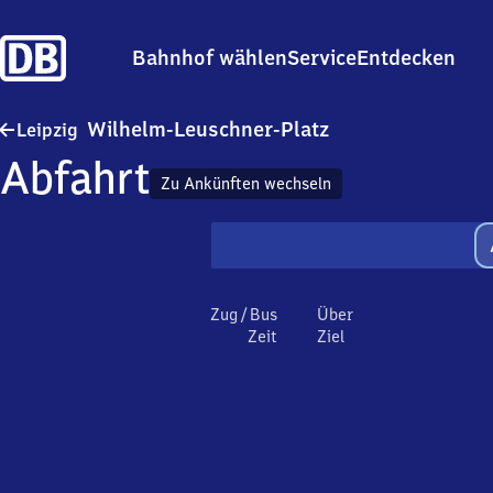
Bahnhof wählen
Service
Entdecken
Leipzig Wilhelm-Le
Wilhelm-Leuschner-Platz
Leipzig
Abfahrt
Zu Ankünften wechseln
Zug / Bus
Über
Zeit
Ziel