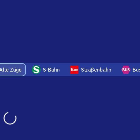
uschner-Platz
Alle Züge
S-Bahn
Straßenbahn
Bu
Wird
geladen…