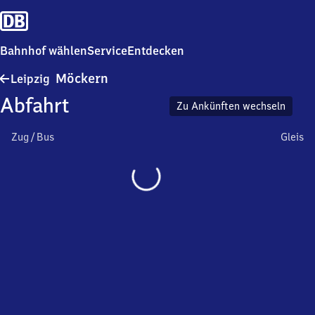
Bahnhof wählen
Service
Entdecken
Leipzig-
Möckern
Leipzig
Möckern
Abfahrt
Zu Ankünften wechseln
Zug / Bus
Gleis
Wird
geladen…