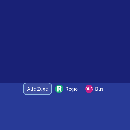
Alle Züge
Regio
Bus
Bei Fragen oder Feedback zu dieser Abfahrtstafel
wenden Sie sich gerne per E-Mail an