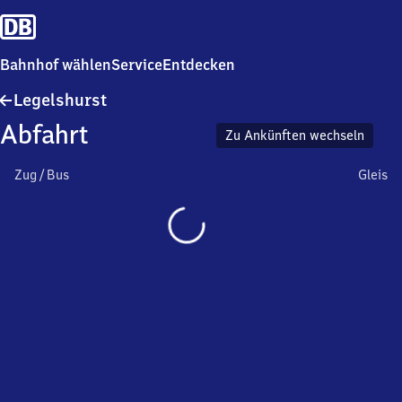
Bahnhof wählen
Service
Entdecken
Legelshurst
Legelshurst
Abfahrt
Zu Ankünften wechseln
Zug / Bus
Gleis
Wird
geladen…