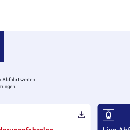
t
n Abfahrtszeiten
rungen.
(PDF,