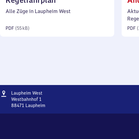
Regelfahrplan
Än
55
Alle Züge in Laupheim West
Aktu
Kilobyte)
Rege
PDF
(
55 kB
)
PDF
(
Adresse
Laupheim
Laupheim West
West
Westbahnhof 1
88471
Laupheim
Laupheim
West,
Westbahnhof
1,
8