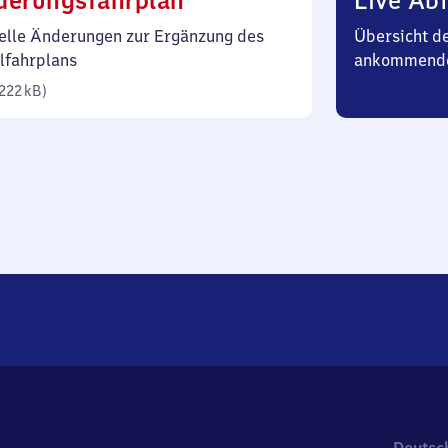
derungsfahrplan
Live Abf
222
elle Änderungen zur Ergänzung des
Übersicht d
Kilobyte)
lfahrplans
ankommend
222 kB
)