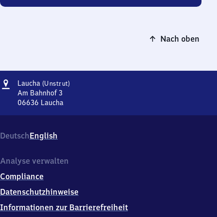
Nach oben
Adresse
Laucha
Laucha
(Unstrut)
(Unstrut)
Am Bahnhof 3
06636
Laucha
Laucha
(Unstrut),
Am
Deutsch
English
Bahnhof
3,
0
Analyse verwalten
6
Compliance
6
3
Datenschutzhinweise
6
Informationen zur Barrierefreiheit
Laucha