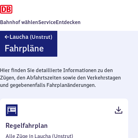
Bahnhof wählen
Service
Entdecken
Laucha
Laucha
(Unstrut)
(Unstrut)
Fahrpläne
Hier finden Sie detaillierte Informationen zu den
Zügen, den Abfahrtszeiten sowie den Verkehrstagen
und gegebenenfalls Fahrplanänderungen.
(PDF,
Regelfahrplan
39
Alle Züge in Laucha (Unstrut)