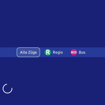
Alle Züge
Regio
Bus
Wird
geladen…