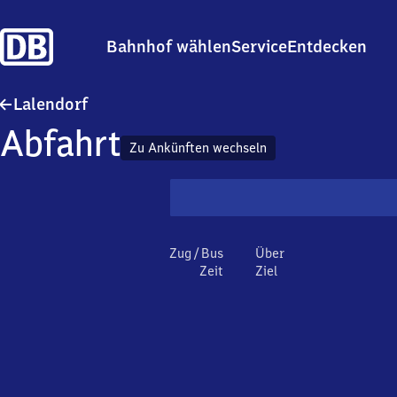
Bahnhof wählen
Service
Entdecken
Lalendorf
Lalendorf
Abfahrt
Zu Ankünften wechseln
Zug / Bus
Über
Zeit
Ziel