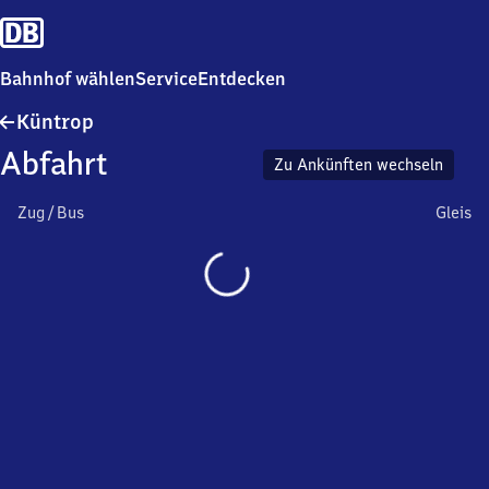
Bahnhof wählen
Service
Entdecken
Küntrop
Küntrop
Abfahrt
Zu Ankünften wechseln
Zug / Bus
Gleis
Wird
geladen…