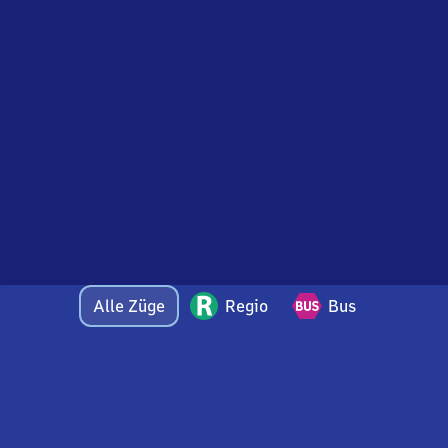
Alle Züge
Regio
Bus
Bei Fragen oder Feedback zu dieser Abfahrtstafel
wenden Sie sich gerne per E-Mail an