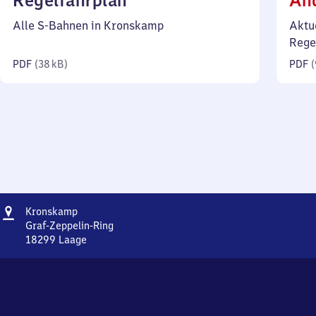
Regelfahrplan
Än
38
Alle S-Bahnen in Kronskamp
Aktu
Kilobyte)
Rege
PDF
(
38 kB
)
PDF
(
Adresse
Kronskamp
Kronskamp
Graf-Zeppelin-Ring
18299
Laage
Kronskamp,
Graf-
Zeppelin-
Ring,
1