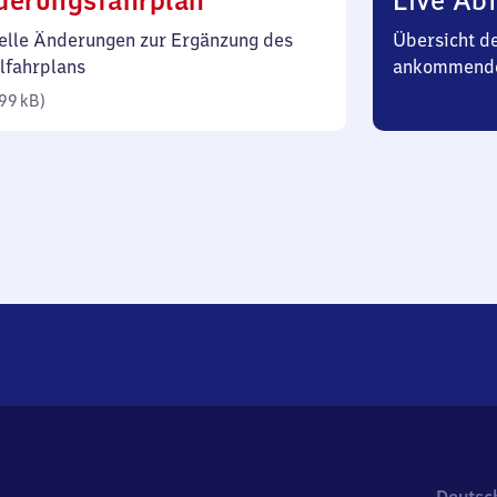
derungsfahrplan
Live Abf
99
elle Änderungen zur Ergänzung des
Übersicht d
Kilobyte)
lfahrplans
ankommende
99 kB
)