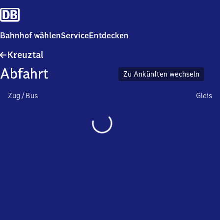
Bahnhof wählen
Service
Entdecken
Kreuztal
Kreuztal
Abfahrt
Zu Ankünften wechseln
Zug / Bus
Gleis
Wird
geladen…