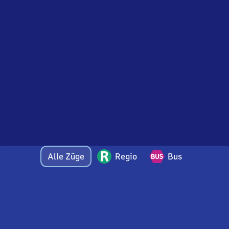
Alle Züge
Regio
Bus
Bei Fragen oder Feedback zu dieser Abfahrtstafel
wenden Sie sich gerne per E-Mail an