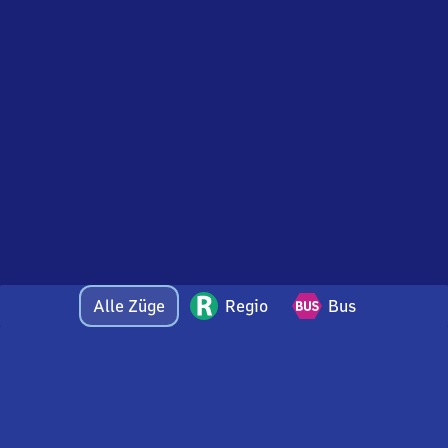
Alle Züge
Regio
Bus
Bei Fragen oder Feedback zu dieser Abfahrtstafel
wenden Sie sich gerne per E-Mail an