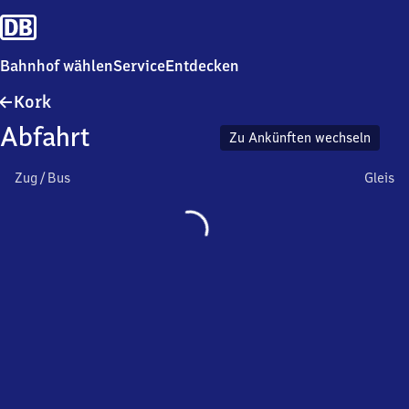
Bahnhof wählen
Service
Entdecken
Kork
Kork
Abfahrt
Zu Ankünften wechseln
Zug / Bus
Gleis
Wird
geladen…