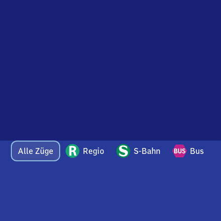
Alle Züge
Regio
S-Bahn
Bus
Bei Fragen oder Feedback zu dieser Abfahrtstafel
wenden Sie sich gerne per E-Mail an