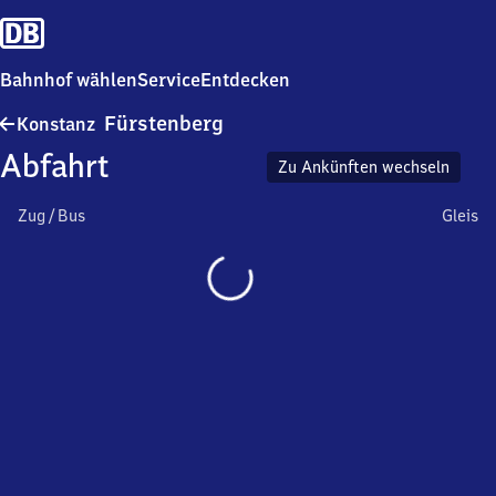
Bahnhof wählen
Service
Entdecken
Konstanz
Fürstenberg
Konstanz
Fürstenberg
Abfahrt
Zu Ankünften wechseln
Zug / Bus
Gleis
Wird
geladen…