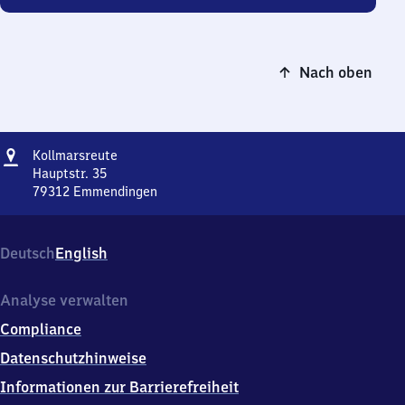
Nach oben
Adresse
Kollmarsreute
Kollmarsreute
Hauptstr. 35
79312
Emmendingen
Kollmarsreute,
Hauptstr.
35,
Deutsch
English
7
9
3
Analyse verwalten
1
Compliance
2
Emmendingen
Datenschutzhinweise
Informationen zur Barrierefreiheit