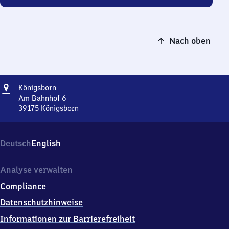
Nach oben
Adresse
Königsborn
Königsborn
Am Bahnhof 6
39175
Königsborn
Königsborn,
Am
Bahnhof
Deutsch
English
6,
3
9
Analyse verwalten
1
Compliance
7
5
Datenschutzhinweise
Königsborn
Informationen zur Barrierefreiheit