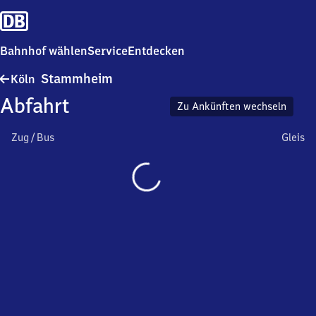
Bahnhof wählen
Service
Entdecken
Köln-
Stammheim
Köln
Stammheim
Abfahrt
Zu Ankünften wechseln
Zug / Bus
Gleis
Wird
geladen…