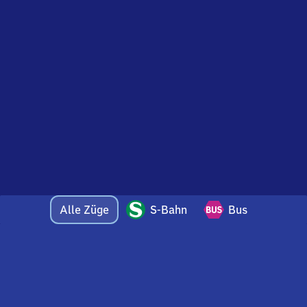
Alle Züge
S-Bahn
Bus
Bei Fragen oder Feedback zu dieser Abfahrtstafel
wenden Sie sich gerne per E-Mail an