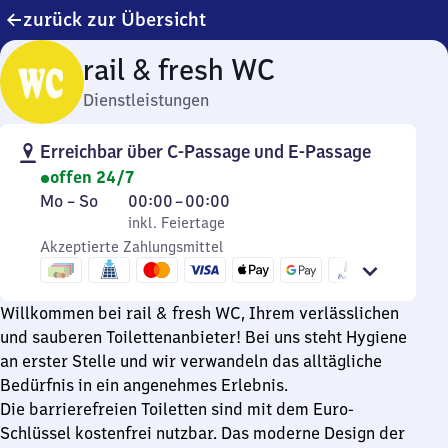
zurück zur Übersicht
rail & fresh WC
Dienstleistungen
Erreichbar über C-Passage und E-Passage
offen 24/7
Montag
,
Von
Mo
–
So
00:00
–
00:00
bis
inkl. Feiertage
0
inkl. Feiertage
Sonntag
Akzeptierte Zahlungsmittel
Uhr
bis
0
Willkommen bei rail & fresh WC, Ihrem verlässlichen
Uhr
und sauberen Toilettenanbieter! Bei uns steht Hygiene
an erster Stelle und wir verwandeln das alltägliche
Bedürfnis in ein angenehmes Erlebnis.
Die barrierefreien Toiletten sind mit dem Euro-
Schlüssel kostenfrei nutzbar. Das moderne Design der