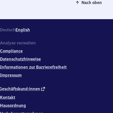
Nach oben
Deutsch
English
Analyse verwalten
Compliance
Datenschutzhinweise
Informationen zur Barrierefreiheit
Impressum
externer
Geschäftskund:innen
Link
Kontakt
Hausordnung