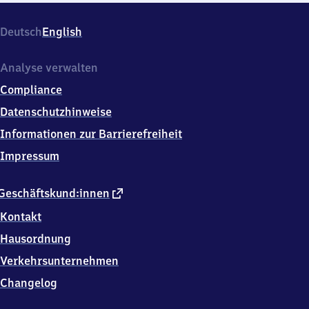
Deutsch
English
Analyse verwalten
Compliance
Datenschutzhinweise
Informationen zur Barrierefreiheit
Impressum
externer
Geschäftskund:innen
Link
Kontakt
Hausordnung
Verkehrsunternehmen
Changelog