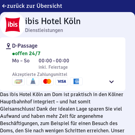
zurück zur Übersicht
ibis Hotel Köln
Dienstleistungen
D-Passage
offen 24/7
Montag
,
Von
Mo
–
So
00:00
–
00:00
bis
inkl. Feiertage
0
inkl. Feiertage
Sonntag
Akzeptierte Zahlungsmittel
Uhr
bis
0
Das ibis Hotel Köln am Dom ist praktisch in den Kölner
Uhr
Hauptbahnhof integriert – und hat somit
Gleisanschluss! Dank der idealen Lage sparen Sie viel
Aufwand und haben mehr Zeit für angenehme
Beschäftigungen, zum Beispiel für einen Besuch des
Doms, den Sie nach wenigen Schritten erreichen. Unser