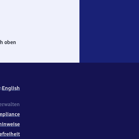
h oben
h
English
erwalten
mpliance
hinweise
efreiheit