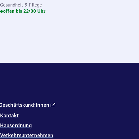
Gesundheit & Pflege
offen bis 22:00 Uhr
externer
Geschäftskund:innen
Link
Kontakt
Hausordnung
Verkehrsunternehmen