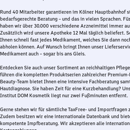
Rund 40 Mitarbeiter garantieren im Kölner Hauptbahnhof st
bedarfsgerechte Beratung – und das in vielen Sprachen. F
haben wir über 30.000 verschiedene Arzneimittel immer auf
Zusätzlich wird unsere Apotheke 12 Mal täglich beliefert. 
Ihnen schnell fast jedes Medikament, welches Sie dann noc
abholen können. Auf Wunsch bringt Ihnen unser Lieferservi
Medikament auch – sogar bis ans Gleis.
Entdecken Sie auch unser Sortiment an reichhaltigen Pfleg
führen die kompletten Produktserien zahlreicher Premium
Beauty-Team bietet Ihnen eine intensive Fachberatung samt
Hautdiagnose. Sie haben Zeit für eine Kurzbehandlung? Un
Institut DOM Kosmetik liegt nur zwei Fußminuten entfernt.
Gerne stehen wir für sämtliche TaxFree- und Importfragen 
Zudem besitzen wir eine internationale Datenbank und biet
kompetente Impfberatung. Wir akzeptieren alle internation