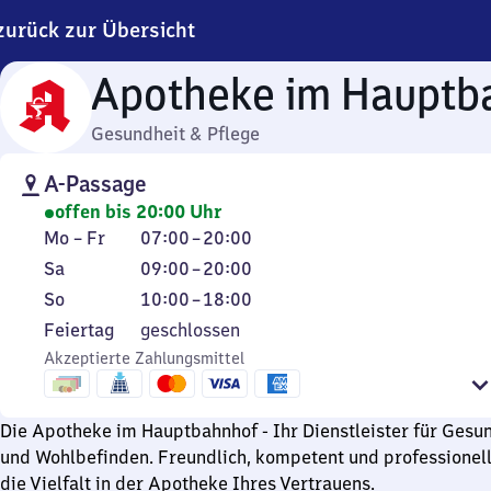
zurück zur Übersicht
Apotheke im Hauptb
Gesundheit & Pflege
A-Passage
offen bis 20:00 Uhr
Montag
Von
Mo
–
Fr
07:00
–
20:00
bis
7
Samstag
Von
Sa
09:00
–
20:00
Freitag
Uhr
9
Sonntag
Von
So
10:00
–
18:00
bis
Uhr
10
Feiertag
Feiertag
geschlossen
20
bis
Uhr
Akzeptierte Zahlungsmittel
Uhr
20
bis
Uhr
18
Uhr
Die Apotheke im Hauptbahnhof - Ihr Dienstleister für Gesu
und Wohlbefinden. Freundlich, kompetent und professionell
die Vielfalt in der Apotheke Ihres Vertrauens.