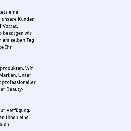
ets eine
ür unsere Kunden
 Vorrat.
So besorgen wir
h am selben Tag
ce Ihr
eprodukten. Wir
-Marken. Unser
 professioneller
ser Beauty-
zur Verfügung.
en Ihnen eine
alen