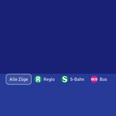
Alle Züge
Regio
S-Bahn
Bus
Bei Fragen oder Feedback zu dieser Abfahrtstafel
wenden Sie sich gerne per E-Mail an