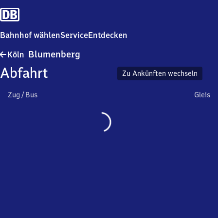
Bahnhof wählen
Service
Entdecken
Köln-
Blumenberg
Köln
Blumenberg
Abfahrt
Zu Ankünften wechseln
Zug / Bus
Gleis
Wird
geladen…