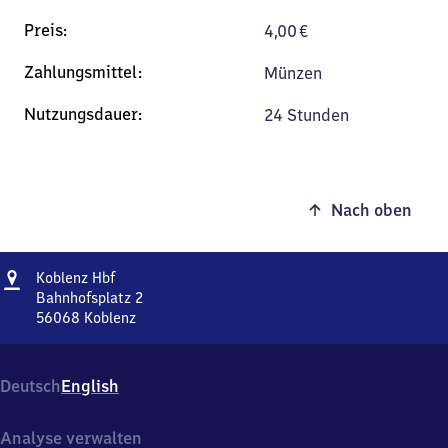
4,00
€
Münzen
24 Stunden
Nach oben
Adresse
Koblenz
Koblenz Hbf
Hauptbahnhof
Bahnhofsplatz 2
56068
Koblenz
Koblenz
Hauptbahnhof,
Bahnhofsplatz
Deutsch
English
2,
5
6
Analyse verwalten