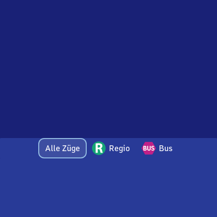
Alle Züge
Regio
Bus
Bei Fragen oder Feedback zu dieser Abfahrtstafel
wenden Sie sich gerne per E-Mail an