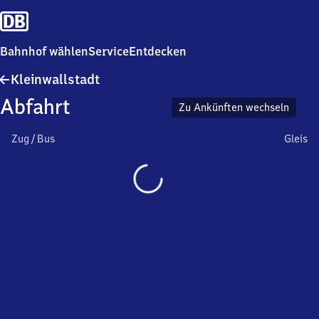
Bahnhof wählen
Service
Entdecken
Kleinwallstadt
Kleinwallstadt
Abfahrt
Zu Ankünften wechseln
Zug / Bus
Gleis
Wird
geladen…