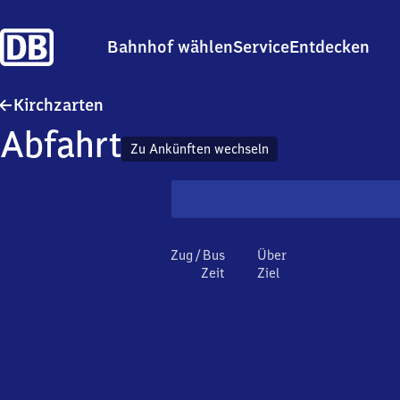
Bahnhof wählen
Service
Entdecken
Kirchzarten
Kirchzarten
Abfahrt
Zu Ankünften wechseln
Zug / Bus
Über
Zeit
Ziel