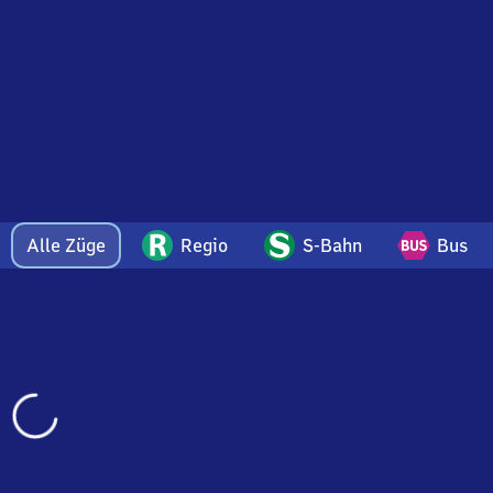
Alle Züge
Regio
S-Bahn
Bus
Wird
geladen…