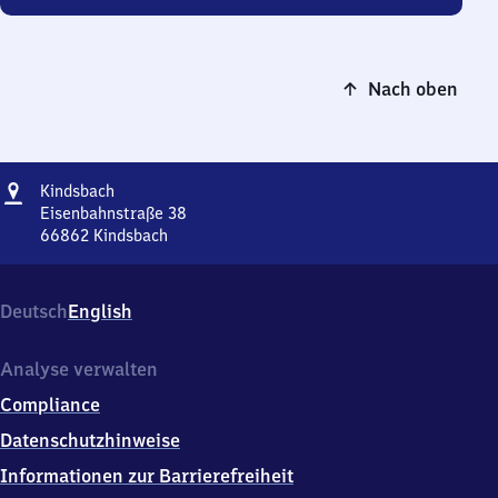
Nach oben
Adresse
Kindsbach
Kindsbach
Eisenbahnstraße 38
66862
Kindsbach
Kindsbach,
Eisenbahnstraße
38,
Deutsch
English
6
6
8
Analyse verwalten
6
Compliance
2
Kindsbach
Datenschutzhinweise
Informationen zur Barrierefreiheit