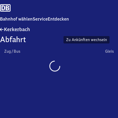
Bahnhof wählen
Service
Entdecken
Kerkerbach
Kerkerbach
Abfahrt
Zu Ankünften wechseln
Zug / Bus
Gleis
Wird
geladen…