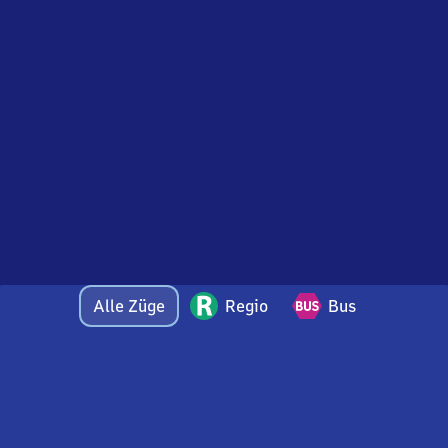
Alle Züge
Regio
Bus
Bei Fragen oder Feedback zu dieser Abfahrtstafel
wenden Sie sich gerne per E-Mail an