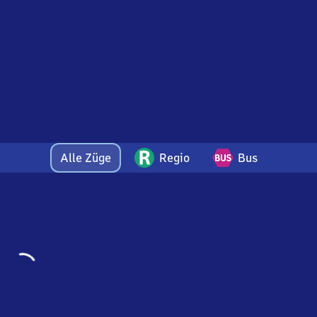
Alle Züge
Regio
Bus
Wird
geladen…