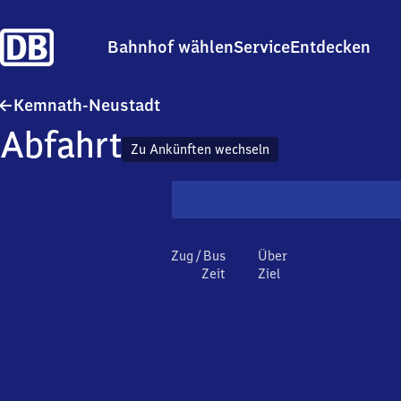
Bahnhof wählen
Service
Entdecken
Kemnath-Neustadt
Kemnath-Neustadt
Abfahrt
Zu Ankünften wechseln
Zug / Bus
Über
Zeit
Ziel