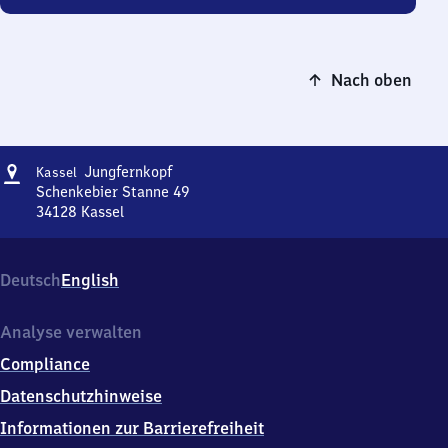
Nach oben
Adresse
Kassel-
Jungfernkopf
Kassel
Jungfernkopf
Schenkebier Stanne 49
34128
Kassel
Kassel-
Jungfernkopf,
Schenkebier
Deutsch
English
Stanne
49,
3
Analyse verwalten
4
Compliance
1
2
Datenschutzhinweise
8
Informationen zur Barrierefreiheit
Kassel