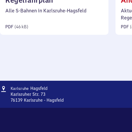
Regelfahrplan
Än
46
Alle S-Bahnen in Karlsruhe-Hagsfeld
Aktu
Kilobyte)
Rege
PDF
(
46 kB
)
PDF
(
Adresse
Karlsruhe-
Hagsfeld
Karlsruhe
Hagsfeld
Karlsruher Str. 73
76139
Karlsruhe - Hagsfeld
Karlsruhe-
Hagsfeld,
Karlsruher
Str.
73,