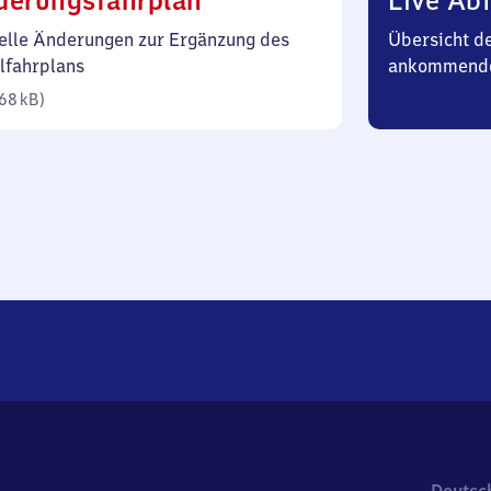
derungsfahrplan
Live Abf
68
elle Änderungen zur Ergänzung des
Übersicht d
Kilobyte)
lfahrplans
ankommende
68 kB
)