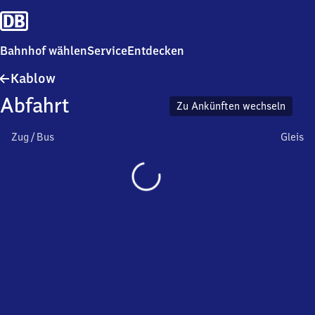
Bahnhof wählen
Service
Entdecken
Kablow
Kablow
Abfahrt
Zu Ankünften wechseln
Zug / Bus
Gleis
Wird
geladen…