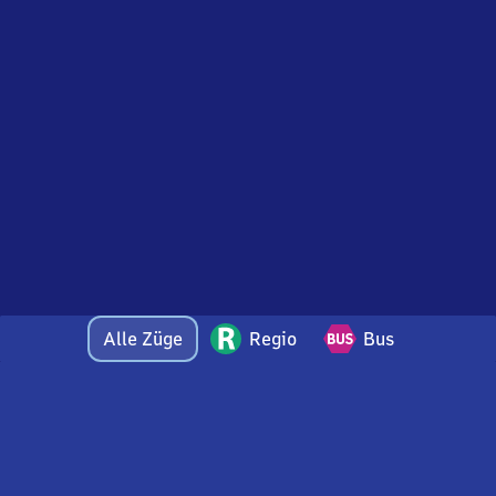
Alle Züge
Regio
Bus
Bei Fragen oder Feedback zu dieser Abfahrtstafel
wenden Sie sich gerne per E-Mail an