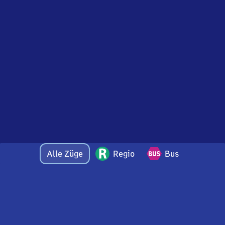
Alle Züge
Regio
Bus
Bei Fragen oder Feedback zu dieser Abfahrtstafel
wenden Sie sich gerne per E-Mail an