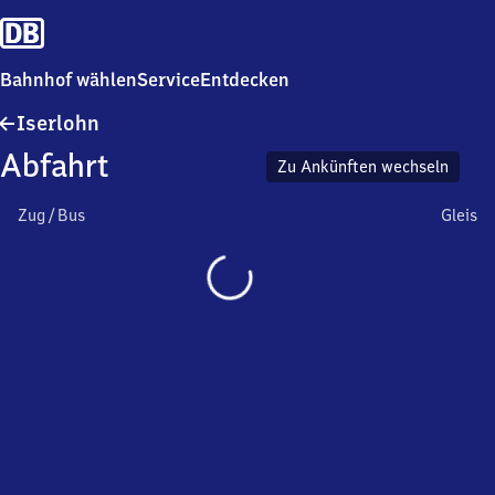
Bahnhof wählen
Service
Entdecken
Iserlohn
Iserlohn
Abfahrt
Zu Ankünften wechseln
Zug / Bus
Gleis
Wird
geladen…