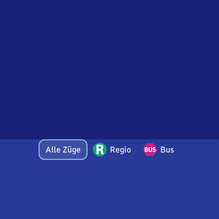
Alle Züge
Regio
Bus
Bei Fragen oder Feedback zu dieser Abfahrtstafel
wenden Sie sich gerne per E-Mail an