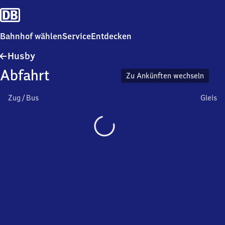
Bahnhof wählen
Service
Entdecken
Husby
Husby
Abfahrt
Zu Ankünften wechseln
Zug / Bus
Gleis
Wird
geladen…