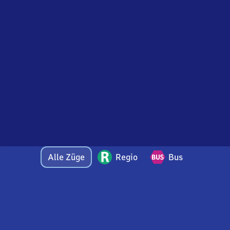
Alle Züge
Regio
Bus
Bei Fragen oder Feedback zu dieser Abfahrtstafel
wenden Sie sich gerne per E-Mail an