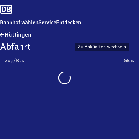
Bahnhof wählen
Service
Entdecken
Hüttingen
Hüttingen
Abfahrt
Zu Ankünften wechseln
Zug / Bus
Gleis
Wird
geladen…