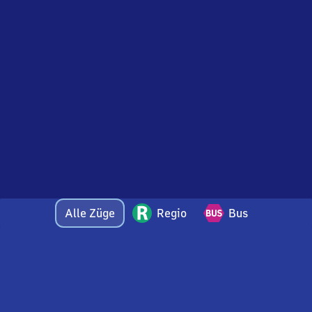
Alle Züge
Regio
Bus
Bei Fragen oder Feedback zu dieser Abfahrtstafel
wenden Sie sich gerne per E-Mail an