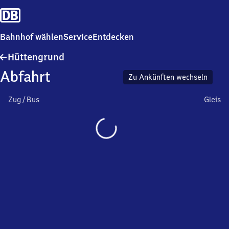
Bahnhof wählen
Service
Entdecken
Hüttengrund
Hüttengrund
Abfahrt
Zu Ankünften wechseln
Zug / Bus
Gleis
Wird
geladen…