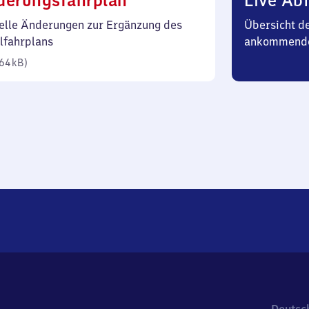
derungsfahrplan
Live Abf
64
elle Änderungen zur Ergänzung des
Übersicht d
Kilobyte)
lfahrplans
ankommend
64 kB
)