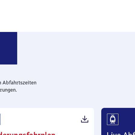
rswerda-Neustadt
n Abfahrtszeiten
rungen.
(PDF,