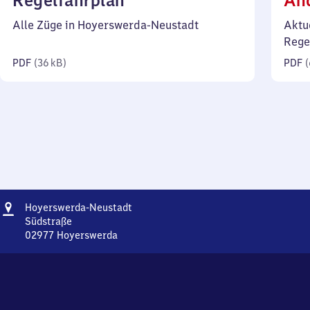
Regelfahrplan
Än
36
Alle Züge in Hoyerswerda-Neustadt
Aktu
Kilobyte)
Rege
PDF
(
36 kB
)
PDF
(
Adresse
Hoyerswerda-
Hoyerswerda-Neustadt
Neustadt
Südstraße
02977
Hoyerswerda
Hoyerswerda-
Neustadt,
Südstraße,
0
2