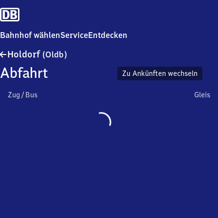
Bahnhof wählen
Service
Entdecken
Holdorf
Holdorf
(Oldb)
(Oldenburg)
Abfahrt
Zu Ankünften wechseln
Zug / Bus
Gleis
Wird
geladen…