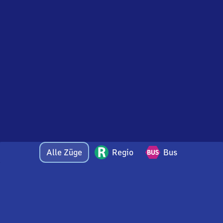
Alle Züge
Regio
Bus
Bei Fragen oder Feedback zu dieser Abfahrtstafel
wenden Sie sich gerne per E-Mail an