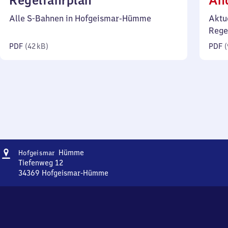
Regelfahrplan
Än
42
Alle S-Bahnen in Hofgeismar-Hümme
Aktu
Kilobyte)
Rege
PDF
(
42 kB
)
PDF
(
Adresse
Hofgeismar-
Hümme
Hofgeismar
Hümme
Tiefenweg 12
34369
Hofgeismar-Hümme
Hofgeismar-
Hümme,
Tiefenweg
12,
3