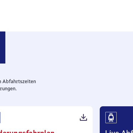
ar-Hümme
n Abfahrtszeiten
rungen.
(PDF,