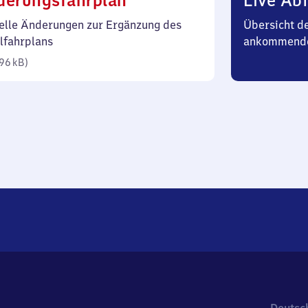
derungsfahrplan
Live Abf
96
elle Änderungen zur Ergänzung des
Übersicht d
Kilobyte)
lfahrplans
ankommende
96 kB
)